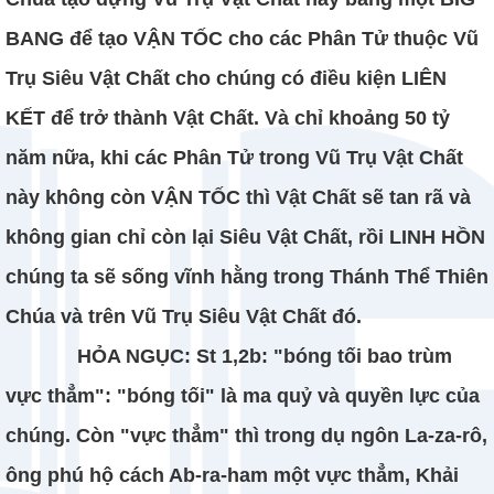
BANG để tạo VẬN TỐC cho các Phân Tử thuộc Vũ
Trụ Siêu Vật Chất cho chúng có điều kiện LIÊN
KẾT để trở thành Vật Chất. Và chỉ khoảng 50 tỷ
năm nữa, khi các Phân Tử trong Vũ Trụ Vật Chất
này không còn VẬN TỐC thì Vật Chất sẽ tan rã và
không gian chỉ còn lại Siêu Vật Chất, rồi LINH HỒN
chúng ta sẽ sống vĩnh hằng trong Thánh Thể Thiên
Chúa và trên Vũ Trụ Siêu Vật Chất đó.
HỎA NGỤC: St 1,2b: "bóng tối bao trùm
vực thẳm": "bóng tối" là ma quỷ và quyền lực của
chúng. Còn "vực thẳm" thì trong dụ ngôn La-za-rô,
ông phú hộ cách Ab-ra-ham một vực thẳm, Khải