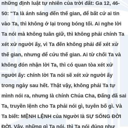
những định luật tự nhiên của trời đất: Ga 12, 46-
50: "Ta là ánh sáng đến thế gian, để bất cứ ai tin
vào Ta, thì không ở lại trong bóng tối. Ai nghe lời
Ta nói mà không tuân giữ, thì không phải chính Ta
xét xử người ấy, vì Ta đến không phải để xét xử
thế gian, nhưng để cứu thế gian. Ai từ chối Ta và
không đón nhận lời Ta, thì có quan tòa xét xử
người ấy: chính lời Ta nói sẽ xét xử người ấy
trong ngày sau hết. Thật vậy, không phải Ta tự
mình nói ra, nhưng là chính Chúa Cha, Đấng đã sai
Ta, truyền lệnh cho Ta phải nói gì, tuyên bố gì. Và
Ta biết: MỆNH LỆNH của Người là SỰ SỐNG ĐỜI
ĐỜI. Vậy, những gì Ta nói, thì Ta nói đúng như