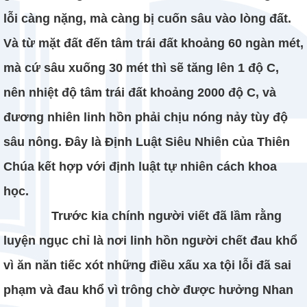
lỗi càng nặng, mà càng bị cuốn sâu vào lòng đất.
Và từ mặt đất đến tâm trái đất khoảng 60 ngàn mét,
mà cứ sâu xuống 30 mét thì sẽ tăng lên 1 độ C,
nên nhiệt độ tâm trái đất khoảng 2000 độ C, và
đương nhiên linh hồn phải chịu nóng nảy tùy độ
sâu nông. Đây là Định Luật Siêu Nhiên của Thiên
Chúa kết hợp với định luật tự nhiên cách khoa
học.
Trước kia chính người viết đã lầm rằng
luyện ngục chỉ là nơi linh hồn người chết đau khổ
vì ăn năn tiếc xót những điều xấu xa tội lỗi đã sai
phạm và đau khổ vì trông chờ được hưởng Nhan