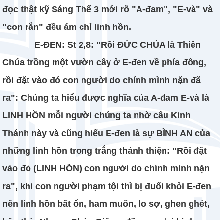
đọc thật kỹ Sáng Thế 3 mới rõ "A-đam", "E-và" và
"con rắn" đều ám chỉ linh hồn.
E-ĐEN: St 2,8: "Rồi ĐỨC CHÚA là Thiên
Chúa trồng một vườn cây ở E-đen về phía đông,
rồi đặt vào đó con người do chính mình nặn đã
ra": Chúng ta hiểu được nghĩa của A-đam E-và là
LINH HỒN mỗi người chúng ta nhờ câu Kinh
Thánh này và cũng hiểu E-đen là sự BÌNH AN của
những linh hồn trong trắng thánh thiện: "Rồi đặt
vào đó (LINH HỒN) con người do chính mình nặn
ra", khi con người phạm tội thì bị đuổi khỏi E-đen
nên linh hồn bất ổn, ham muốn, lo sợ, ghen ghét,