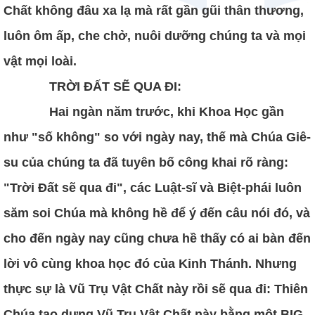
Chất không đâu xa lạ mà rất gần gũi thân thương,
luôn ôm ấp, che chở, nuôi dưỡng chúng ta và mọi
vật mọi loài.
TRỜI ĐẤT SẼ QUA ĐI:
Hai ngàn năm trước, khi Khoa Học gần
như "số không" so với ngày nay, thế mà Chúa Giê-
su của chúng ta đã tuyên bố công khai rõ ràng:
"Trời Đất sẽ qua đi", các Luật-sĩ và Biệt-phái luôn
săm soi Chúa mà không hề để ý đến câu nói đó, và
cho đến ngày nay cũng chưa hề thấy có ai bàn đến
lời vô cùng khoa học đó của Kinh Thánh. Nhưng
thực sự là Vũ Trụ Vật Chất này rồi sẽ qua đi: Thiên
Chúa tạo dựng Vũ Trụ Vật Chất này bằng một BIG