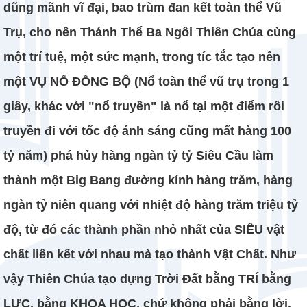
dũng mãnh vĩ đại, bao trùm đan kết toàn thể Vũ
Trụ, cho nên Thánh Thể Ba Ngôi Thiên Chúa cùng
một trí tuệ, một sức mạnh, trong tíc tắc tạo nên
một VỤ NỔ ĐỒNG BỘ (Nổ toàn thể vũ trụ trong 1
giây, khác với "nổ truyền" là nổ tại một điểm rồi
truyền đi với tốc độ ánh sáng cũng mất hàng 100
tỷ năm) phá hủy hàng ngàn tỷ tỷ Siêu Cầu làm
thành một Big Bang đường kính hàng trăm, hàng
ngàn tỷ niên quang với nhiệt độ hàng trăm triệu tỷ
độ, từ đó các thành phần nhỏ nhất của SIÊU vật
chất liên kết với nhau mà tạo thành Vật Chất. Như
vậy Thiên Chúa tạo dựng Trời Đất bằng TRÍ bằng
LỰC, bằng KHOA HỌC, chứ không phải bằng lời.