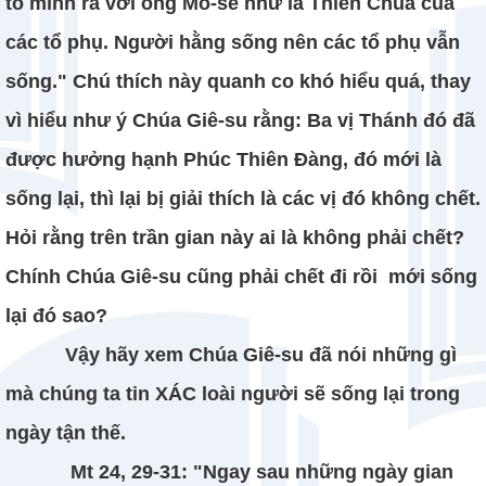
tỏ mình ra với ông Mô-sê như là Thiên Chúa của
các tổ phụ. Người hằng sống nên các tổ phụ vẫn
sống." Chú thích này quanh co khó hiểu quá, thay
vì hiểu như ý Chúa Giê-su rằng: Ba vị Thánh đó đã
được hưởng hạnh Phúc Thiên Đàng, đó mới là
sống lại, thì lại bị giải thích là các vị đó không chết.
Hỏi rằng trên trần gian này ai là không phải chết?
Chính Chúa Giê-su cũng phải chết đi rồi mới sống
lại đó sao?
Vậy hãy xem Chúa Giê-su đã nói những gì
mà chúng ta tin XÁC loài người sẽ sống lại trong
ngày tận thế.
Mt 24, 29-31: "Ngay sau những ngày gian