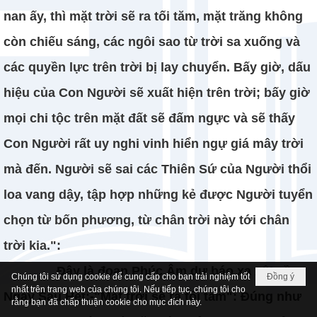
nan ấy, thì mặt trời sẽ ra tối tăm, mặt trăng không
còn chiếu sáng, các ngôi sao từ trời sa xuống và
các quyền lực trên trời bị lay chuyển. Bấy giờ, dấu
hiệu của Con Người sẽ xuất hiện trên trời; bấy giờ
mọi chi tộc trên mặt đất sẽ đấm ngực và sẽ thấy
Con Người rất uy nghi vinh hiển ngự giá mây trời
mà đến. Người sẽ sai các Thiên Sứ của Người thổi
loa vang dậy, tập hợp những kẻ được Người tuyển
chọn từ bốn phương, từ chân trời này tới chân
trời kia.":
Đây là đoạn Phúc Âm dự báo xa xôi về
Chúng tôi sử dụng cookie để cung cấp cho bạn trải nghiệm tốt
Đồng ý
nhất trên trang web của chúng tôi. Nếu tiếp tục, chúng tôi cho
Ngày Sau Hết:-"Mặt trời sẽ ra tối tăm": Đúng như
rằng bạn đã chấp thuận cookie cho mục đích này.