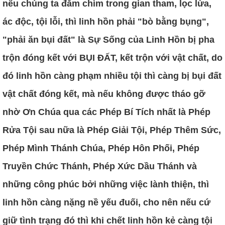
nếu chúng ta đắm chìm trong gian tham, lọc lừa,
ác độc, tội lỗi, thì linh hồn phải "bò bằng bụng",
"phải ăn bụi đất" là Sự Sống của Linh Hồn bị pha
trộn đóng kết với BỤI ĐẤT, kết trộn với vật chất, do
đó linh hồn càng phạm nhiều tội thì càng bị bụi đất
vật chất đóng kết, mà nếu không được tháo gỡ
nhờ Ơn Chúa qua các Phép Bí Tích nhất là Phép
Rửa Tội sau nữa là Phép Giải Tội, Phép Thêm Sức,
Phép Mình Thánh Chúa, Phép Hôn Phối, Phép
Truyền Chức Thánh, Phép Xức Dầu Thánh và
những công phúc bởi những việc lành thiện, thì
linh hồn càng nặng nề yếu đuối, cho nên nếu cứ
giữ tình trạng đó thì khi chết linh hồn kẻ càng tội