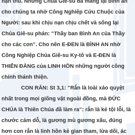
hận thù. Nhưng Chúa Giê-su đã mang lại bình an
cho chúng ta nhờ Công Nghiêp Cứu Chuộc của
Người: sau khi chịu nạn chịu chết và sống lại
Chúa Giê-su phán: "Thầy ban Bình An của Thầy
cho các con". Cho nên E-ĐEN là BÌNH AN nhờ
Công Nghiệp Chúa Giê-su Ky-tô và E-ĐEN là
THIÊN ĐÀNG của LINH HỒN những người công
chính thánh thiện.
CON RẮN: St 3,1: "Rắn là loài xảo quyệt
nhất trong mọi giống vật ngoài đồng, mà ĐỨC
CHÚA là Thiên Chúa đã làm ra": rắn là kẻ tội lỗi, là
chước cám dỗ, là gương mù gương xấu, đúng
hơn con rắn là linh hồn kẻ gian tham, lừa dối, ác