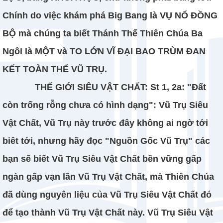
Chính do việc khám phá Big Bang là VỤ NỔ ĐỒNG
BỘ mà chúng ta biết Thánh Thể Thiên Chúa Ba
Ngôi là MỘT và TO LỚN VĨ ĐẠI BAO TRÙM ĐAN
KẾT TOÀN THỂ VŨ TRỤ.
THẾ GIỚI SIÊU VẬT CHẤT: St 1, 2a: "Đất
còn trống rỗng chưa có hình dạng": Vũ Trụ Siêu
Vật Chất, Vũ Trụ này trước đây không ai ngờ tới
biêt tới, nhưng hãy đọc "Nguồn Gốc Vũ Trụ" các
bạn sẽ biết Vũ Trụ Siêu Vật Chất bền vững gấp
ngàn gấp vạn lần Vũ Trụ Vật Chất, mà Thiên Chúa
đã dùng nguyên liệu của Vũ Trụ Siêu Vật Chất đó
để tạo thành Vũ Trụ Vật Chất này. Vũ Trụ Siêu Vật