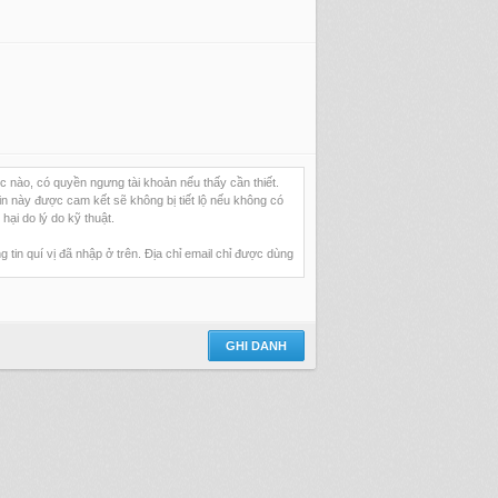
 lúc nào, có quyền ngưng tài khoản nếu thấy cần thiết.
in này được cam kết sẽ không bị tiết lộ nếu không có
n hại do lý do kỹ thuật.
in quí vị đã nhập ở trên. Địa chỉ email chỉ được dùng
 Nếu vi phạm, chúng tôi sẽ có quyền tự do truy vấn