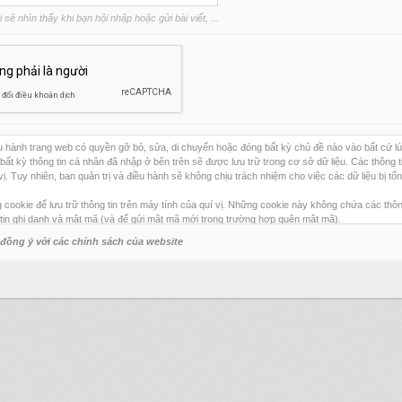
sẽ nhìn thấy khi bạn hội nhập hoặc gửi bài viết, ...
ều hành trang web có quyền gỡ bỏ, sửa, di chuyển hoặc đóng bất kỳ chủ đề nào vào bất cứ
 bất kỳ thông tin cá nhân đã nhập ở bên trên sẽ được lưu trữ trong cơ sở dữ liệu. Các thông t
vị. Tuy nhiên, ban quản trị và điều hành sẽ không chịu trách nhiệm cho việc các dữ liệu bị tổ
ookie để lưu trữ thông tin trên máy tính của quí vị. Những cookie này không chứa các thông t
 tin ghi danh và mật mã (và để gửi mật mã mới trong trường hợp quên mật mã).
 đồng ý với các chính sách của website
hông được sử dụng bất kỳ công cụ ghi danh và/hoặc đăng bài tự động nào trên trang web này.
uí vị.
̀ng Ý” nếu quí vị chấp nhận với các điều khoản và điều kiện sử dụng trang web này.