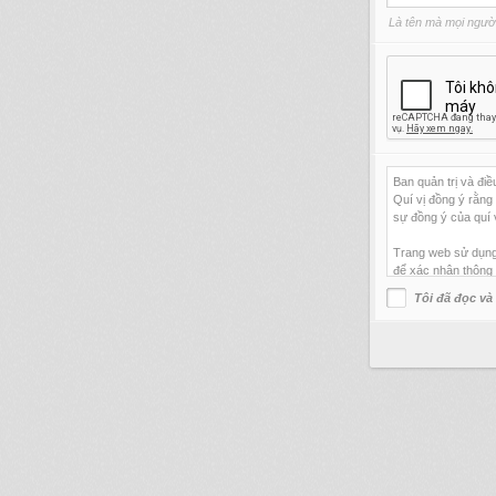
Là tên mà mọi người 
Ban quản trị và đi
Quí vị đồng ý rằng
sự đồng ý của quí 
Trang web sử dụng c
để xác nhận thông
Tôi đã đọc và
Quí vị đồng ý là k
máy chủ web của q
Hãy click vào “Đô