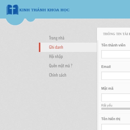
THÔNG TIN TÀI
Trang nhà
Tên thành viên
Ghi danh
Hội nhập
Quên mật mã ?
Email
Chính sách
Mật mã
Rất yếu
Tên hiển thị